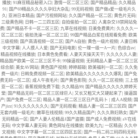
播放
|
91麻豆精品秘密入口
|
激情一区二区三区
|
国产精品精品
|
久久精品
91
|
国产69精品久久久久孕妇大杂乱
|
99无码视频
|
国产做a爱一级毛片久
久
|
亚洲日本精品
|
国产污视频网站
|
久久国产精品一区二区
|
黄色片无码
|
三级黄色网
|
日韩一二三四五区
|
自拍偷拍一区二区
|
人禽杂交18禁网站免
费
|
国产精品不卡一区二区三区
|
九草在线视频
|
日美免费黄片
|
久久久久一
区二区三区
|
偷拍洗澡一区二区三区
|
99国产精品白浆在线观看免费
|
欧美
三级视频
|
国产高清视频一区二区
|
国产A自拍
|
黄色一级片视频
|
人妻日韩
中文字幕
|
人人摸人人爱
|
国产无码电影
|
伦一理一级一A一片
|
色综合av
|
精品视频在线播放
|
日本黄色免费看
|
人妻天天操天天干
|
久久久久久人妻
|
精品国产欧美一区二区三区不卡
|
99操逼视频
|
无码精品人妻一区二区三区
综合部
|
美女AV网站
|
黄色国产视频
|
婷婷超碰
|
欧美福利一区二区
|
久久免
费一级片
|
日韩免费视频一区二区
|
欧美精品久久久久久久久爆乳
|
国产免
费无码一区二区
|
成人午夜毛片
|
国产黄色影院
|
久久一区二区视频
|
三上悠
亚一区二区
|
香蕉视频免费下载
|
久久精品99
|
国产精品久久久久久婷婷天
堂
|
国产精品无码一区二区三区绿巨人
|
又长又粗又大又硬起来了
|
操逼国
产
|
国产免费一区二区
|
精品人妻一区二区三区日产乱码卜
|
成人A视频
|
国
产jizz
|
91久久久久久久久
|
国产无码观看
|
精品人妻一区二区三区四
|
国产
无套内精一级毛片
|
嫩草在线视频
|
99久久精品国产
|
久久久熟妇熟女
|
国产
无码精品一区
|
国产人妻人伦精品1国产盗摄
|
国产成人免费视频
|
aV在线
无码
|
中文字幕人妻无码
|
黄色网址在线播放
|
欧美九九
|
一区精品
|
久久中
文视频
|
中文字字幕一区二区三区四区五区
|
国产一码二码三码四码无码
|