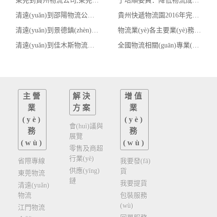
東莞到貴州物流公司,東莞整車物流到貴州,東莞至貴州物流專線 - 天南
于培順委員：降低物流成本不是沒有物流成本
清遠(yuǎn)到邵陽物流公司,清遠(yuǎn)整車物流到邵陽,清遠(yuǎn)至邵陽物流專線 - 天南
貴州快遞物流園2016年完成快件量逾3億票 產(chǎn)值超
清遠(yuǎn)到景德鎮(zhèn)物流公司,清遠(yuǎn)整車物流到景德鎮(zhèn),清遠(yuǎn)至景德鎮(zhèn)物流專線
物流業(yè)各主要業(yè)務(wù)指數(shù)全部翻紅
清遠(yuǎn)到佳木斯物流公司,清遠(yuǎn)整車物流到佳木斯,清遠(yuǎn)至佳木斯物流專線
全國物流相關(guān)專業(yè)教師信息化大賽啟動(dòng)
主營
解決
增值
業
方案
業
(yè)
(yè)
會(huì)議與
務
務
展覽
(wù)
(wù)
零售及商超
行業(yè)
省際專線
我要發(fā)
供應(yīng)
貨
東莞物流
鏈
我要提貨
清遠(yuǎn)
物流
包裝服務
(wù)
江門物流