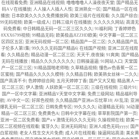
在线观看免费
|
亚洲精品在线视频
|
噜噜噜噜人人澡夜夜天堂
|
国产精品无
码A∨在线播放
|
人人操人人插人人性
|
亚洲熟女一区
|
国产精品一区在线
播放
|
日本欧美久久久久免费播放网
|
欧美三级片在线观看
|
久久国产综合
|
99无码视频
|
欧美一级成人
|
日韩三级片在线播放
|
久久久久久网站
|
高清无
码免费看
|
中日韩精品无码一区二区三区久久久
|
91福利网
|
丁香婷婷色
8XXX6799视频
|
99精品无码
|
欧美极品JIZZHD欧美
|
中文字幕一区二区三
区四区五区
|
亚洲无码视频一区二区
|
精品国产一区二区
|
久久精品国产乱
子伦多人第1集
|
99久久久无码国产精品6
|
在线国产视频
|
亚洲二区在线观
看
|
久久精品色
|
精品动漫一区二区三区
|
天天干,夜夜操
|
91爽爽
|
国产精品
无码在线播放
|
精品久久久久久久久久
|
日韩操逼逼
|
91网站入口
|
天堂国
产一区二区三区
|
91精品国啪老师啪
|
久草精品视频
|
懂色av色香蕉一区二
区蜜桃
|
国产精品久久久久久模特
|
久久精品日韩
|
欧美熟女丝袜一二久久
|
国产高清不卡
|
色婷婷综合网
|
五月天婷婷丁香
|
国产又大又粗
|
精品黑人一
区二区三区
|
伊人激情
|
人妖欧美一区二区三区
|
三级在线视频
|
三级片91
|
国产一区中文字幕
|
亚洲精品V天堂中文字幕
|
免费三级网站
|
精品福利导
航
|
AV中文一区
|
好屌色视频
|
久久精品国产亚洲av忘忧草18
|
AV乱淫
|
亚洲
爆乳无码一区二区三区
|
日韩免费专区
|
99久久久久
|
动漫精品无码
|
3d动漫
精品一区二区三区
|
免费黄色A
|
日韩中文字幕在线
|
草草影院国产第一页
|
亚洲一区二区免费看
|
国产aⅴ激情无码久久久无码
|
久操视频在线
|
欧美一
区二区视频在线观看
|
蜜芽久久
|
亚洲无码网址
|
亚洲人成色无码yyyy
|
国产
白浆视频
|
老女人性生交大片免费
|
成人片在线观看
|
操逼网站高清
|
美女黄