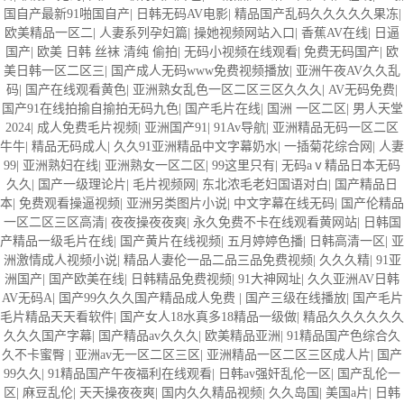
国自产最新91啪国自产
|
日韩无码AV电影
|
精品国产乱码久久久久久果冻
|
欧美精品一区二
|
人妻系列孕妇篇
|
操她视频网站入口
|
香蕉AV在线
|
日逼
国产
|
欧美 日韩 丝袜 清纯 偷拍
|
无码小视频在线观看
|
免费无码国产
|
欧
美日韩一区二区三
|
国产成人无码www免费视频播放
|
亚洲午夜AV久久乱
码
|
国产在线观看黄色
|
亚洲熟女乱色一区二区三区久久久
|
AV无码免费
|
国产91在线拍揄自揄拍无码九色
|
国产毛片在线
|
国洲 一区二区
|
男人天堂
2024
|
成人免费毛片视频
|
亚洲国产91
|
91Av导航
|
亚洲精品无码一区二区
牛牛
|
精品无码成人
|
久久91亚洲精品中文字幕奶水
|
一插菊花综合网
|
人妻
99
|
亚洲熟妇在线
|
亚洲熟女一区二区
|
99这里只有
|
无码aⅴ精品日本无码
久久
|
国产一级理论片
|
毛片视频网
|
东北浓毛老妇国语对白
|
国产精品日
本
|
免费观看操逼视频
|
亚洲另类图片小说
|
中文字幕在线无码
|
国产伦精品
一区二区三区高清
|
夜夜操夜夜爽
|
永久免费不卡在线观看黄网站
|
日韩国
产精品一级毛片在线
|
国产黄片在线视频
|
五月婷婷色播
|
日韩高清一区
|
亚
洲激情成人视频小说
|
精品人妻伦一品二品三品免费视频
|
久久久精
|
91亚
洲国产
|
国产欧美在线
|
日韩精品免费视频
|
91大神网址
|
久久亚洲AV日韩
AV无码A
|
国产99久久久国产精品成人免费
|
国产三级在线播放
|
国产毛片
毛片精品天天看软件
|
国产女人18水真多18精品一级做
|
精品久久久久久久
久久久国产字幕
|
国产精品av久久久
|
欧美精品亚洲
|
91精品国产色综合久
久不卡蜜臀
|
亚洲av无一区二区三区
|
亚洲精品一区二区三区成人片
|
国产
99久久
|
91精品国产午夜福利在线观看
|
日韩av强奸乱伦一区
|
国产乱伦一
区
|
麻豆乱伦
|
天天操夜夜爽
|
国内久久精品视频
|
久久岛国
|
美国a片
|
日韩