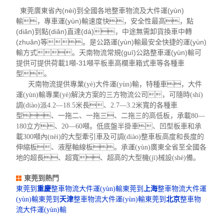
東莞廣東省內(nèi)到全國各地整車物流及大件運(yùn)
輸，專車運(yùn)輸速度快，安全性最高，點
(diǎn)到點(diǎn)直達(dá)，中途無需卸貨換車中轉
(zhuǎn)等。是公路運(yùn)輸最安全快捷的運(yùn)
輸方式。天南物流常規(guī)公路整車運(yùn)輸可
提供可提供荷載1噸-31噸平板車高欄車箱式車等各種車
型。
天南物流提供專業(yè)大件運(yùn)輸，特種車，大件
運(yùn)輸專業(yè)解決方案的三方物流公司，可隨時(shí)
調(diào)派4.2—18.5米長、2.7—3.2米寬的各種車
型、一拖二、一拖三、二拖三的高低板，承載80—
180立方、20—60噸。低底盤半掛車、凹型板車和承
載300噸內(nèi)的大型牽引車及可調(diào)整車板高度和長度的
伸縮板、液壓軸線板。承運(yùn)廣東全省至全國各
地的超長、超寬、超高的大型機(jī)械設(shè)備。
東莞到熱門
東莞到
重慶
整車物流大件運(yùn)輸
東莞到
上海
整車物流大件運
(yùn)輸
東莞到
天津
整車物流大件運(yùn)輸
東莞到
北京
整車物
流大件運(yùn)輸