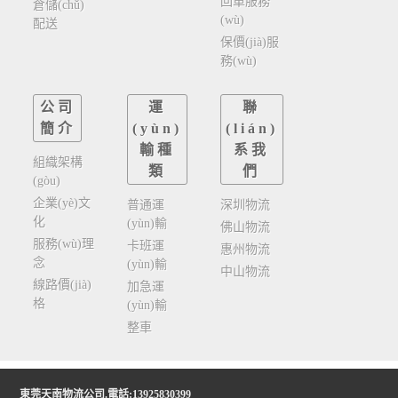
回單服務
倉儲(chǔ)
(wù)
配送
保價(jià)服
務(wù)
公司
運
聯
簡介
(yùn)
(lián)
輸種
系我
組織架構
類
們
(gòu)
企業(yè)文
普通運
深圳物流
化
(yùn)輸
佛山物流
服務(wù)理
卡班運
惠州物流
念
(yùn)輸
中山物流
線路價(jià)
加急運
格
(yùn)輸
整車
東莞天南物流公司
.電話:13925830399