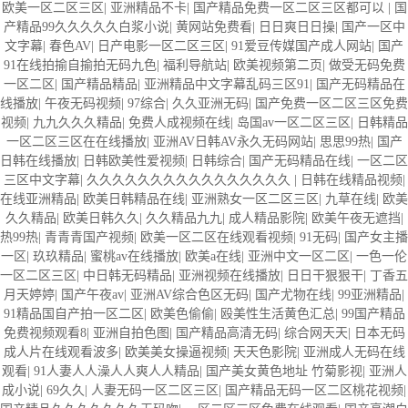
欧美一区二区三区
|
亚洲精品不卡
|
国产精品免费一区二区三区都可以
|
国
产精品99久久久久久白浆小说
|
黄网站免费看
|
日日爽日日操
|
国产一区中
文字幕
|
春色AV
|
日产电影一区二区三区
|
91爱豆传媒国产成人网站
|
国产
91在线拍揄自揄拍无码九色
|
福利导航站
|
欧美视频第二页
|
做受无码免费
一区二区
|
国产精品精品
|
亚洲精品中文字幕乱码三区91
|
国产无码精品在
线播放
|
午夜无码视频
|
97综合
|
久久亚洲无码
|
国产免费一区二区三区免费
视频
|
九九久久久精品
|
免费人成视频在线
|
岛国av一区二区三区
|
日韩精品
一区二区三区在在线播放
|
亚洲AV日韩AV永久无码网站
|
思思99热
|
国产
日韩在线播放
|
日韩欧美性爱视频
|
日韩综合
|
国产无码精品在线
|
一区二区
三区中文字幕
|
久久久久久久久久久久久久久久久久
|
日韩在线精品视频
|
在线亚洲精品
|
欧美日韩精品在线
|
亚洲熟女一区二区三区
|
九草在线
|
欧美
久久精品
|
欧美日韩久久
|
久久精品九九
|
成人精品影院
|
欧美午夜无遮挡
|
热99热
|
青青青国产视频
|
欧美一区二区在线观看视频
|
91无码
|
国产女主播
一区
|
玖玖精品
|
蜜桃av在线播放
|
欧美a在线
|
亚洲中文一区二区
|
一色一伦
一区二区三区
|
中日韩无码精品
|
亚洲视频在线播放
|
日日干狠狠干
|
丁香五
月天婷婷
|
国产午夜av
|
亚洲AV综合色区无码
|
国产尤物在线
|
99亚洲精品
|
91精品国自产拍一区二区
|
欧美色偷偷
|
殴美性生活黄色汇总
|
99国产精品
免费视频观看8
|
亚洲自拍色图
|
国产精品高清无码
|
综合网天天
|
日本无码
成人片在线观看波多
|
欧美美女操逼视频
|
天天色影院
|
亚洲成人无码在线
观看
|
91人妻人人澡人人爽人人精品
|
国产美女黄色地址 竹菊影视
|
亚洲人
成小说
|
69久久
|
人妻无码一区二区三区
|
国产精品无码一区二区桃花视频
|