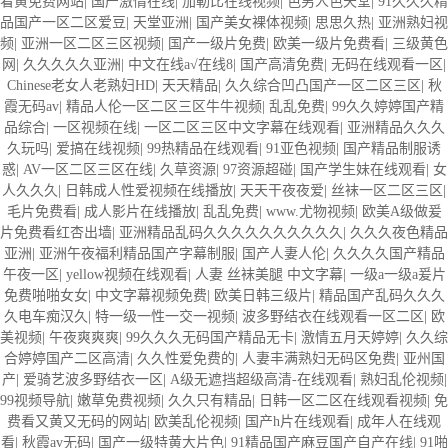
看黄免费网站
|
国产激情在线
|
加勒比在线视频
|
色男人色天堂
|
91久久久精
品国产一区二区爱豆
|
天堂亚洲
|
国产美女裸体视频
|
思思久热
|
亚洲熟妇视
频
|
亚洲一区二区三区视频
|
国产一级片免费
|
欧美一级片免费看
|
三级黄色
网
|
久久久久久亚洲
|
中文在线a√在线8
|
国产高清免费
|
无码在线观看一区
|
Chinese老女人老熟妇HD
|
天天精品
|
久久综合凹凸国产一区二区三区
|
秋
霞无码av
|
精品人伦一区二区三区牛牛视频
|
乱乱免费
|
99久久婷婷国产精
品综合
|
一区视频在线
|
一区二区三区中文字幕在线观看
|
亚洲精品久久久
久玩吗
|
爱搞在线视频
|
99热精品在线观看
|
91亚色视频
|
国产精品制服诱
惑
|
AV一区二区三区在线
|
久草资源
|
97资源超碰
|
国产学生妹在线观看
|
女
人久久久
|
日韩成人性爱视频在线播放
|
天天干夜夜爱
|
丝袜一区二区三区
|
毛片免费看
|
成人影片在线播放
|
乱乱免费
|
www.尤物视频
|
欧美A级做爰
片免费看红杏出墙
|
亚洲精品乱码久久久久久久久久久久
|
久久久夜色精品
亚洲
|
亚洲午夜福利精品国产字幕制服
|
国产人妻人伦
|
久久久久国产精品
午夜一区
|
yellow视频在线观看
|
人妻 丝袜美腿 中文字幕
|
一级a一级a爰片
免费啪啪女女
|
中文字幕视频免费
|
欧美日韩三级片
|
精品国产乱码久久久
久电车痴汉久
|
特一级一性一交一视频
|
波多野结衣在线观看一区二区
|
欧
美视频
|
午夜爽爽爽
|
99久久久无码国产精品无卡
|
激情五月天婷婷
|
久久综
合婷婷国产二区高清
|
久久性爱免费的
|
人妻丰满熟妇无码区免费
|
亚州国
产
|
爱骑艺波多野结衣一区
|
A级无遮挡超级高清-在线观看
|
熟妇乱伦视频
|
99视频导航
|
嫩草免费视频
|
久久只有精品
|
日韩一区二区在线观看视频
|
免
费看又黄又无码的网站
|
欧美乱伦视频
|
国产h片在线观看
|
成年人在线观
看
|
秋霞av无码
|
国产一级特黄大片色
|
91精品国产麻豆国产自产在线
|
91啪