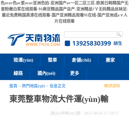
色avav色av爱avav亚洲色拍-亚洲国产av一区二区三区-欧美日韩精国产无
套粉嫩白浆在线观看-91麻豆精品国产自产-亚洲精品?Ⅴ无码精品丝袜足-
最近免费韩国高清在线观看-国产亚洲精品观看91在线-国产亚洲成aⅴ人
片在线观看
陸運(yùn)
整車
倉儲(chǔ)
搬家
線路
國內(nèi)
更多
首頁
>
熱門地區(qū)
>
信息正文
物流百科
東莞整車物流大件運(yùn)輸
發(fā)布時(shí)間：2025-08-05 17:58:57