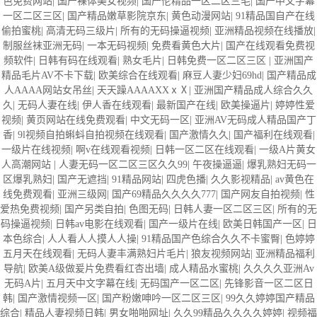
色免费网站
|
国产裸体美女视频
|
国产伦精品一区二区三毛
|
国产中文字幕
一区二区三区
|
国产精品嫩草影院京东
|
黄色动漫网站
|
91精品国自产在线
偷拍蜜桃
|
高清无码三级片
|
所有的无码操逼视频
|
亚洲精品视频在线播放
|
制服丝袜亚洲无码
|
一本无码视频
|
免费看黄色大片
|
国产在线观看免费视
频软件
|
日韩有码在线观看
|
熟女毛片
|
日韩免费一区二区三区
|
亚洲国产
精品毛片AV不卡下载
|
欧美综合在线观看
|
麻豆人妻少妇69hd
|
国产精品成
人AAAA网站女吊丝
|
天天躁AAAAXXⅹⅩ
|
亚洲国产精品成人综合久久
久
|
无码人妻在线
|
伊人香在线观看
|
最新国产在线
|
欧美操逼片
|
婷婷性爱
视频
|
黄页网站在线免费观看
|
中文无码一区
|
亚洲AV无码成人精品国产丁
香
|
9l视频自拍蝌蚪自拍视频在线观看
|
国产激情久久
|
国产福利在线观看
|
一级片在线视频
|
啊v在线观看视频
|
日韩一区二区在线观看
|
一级A片黄女
人高潮网站
|
人妻无码一区二区三区久久99
|
午夜操逼逼
|
爆乳熟妇无码一
区爆乳熟妇
|
国产无遮挡
|
91精品网站
|
四虎色播
|
久久影视精品
|
av黄色在
线免费观看
|
亚洲三级网
|
国产69精品久久久久777
|
国产网友自拍视频
|
性
爱热免费视频
|
国产另类自拍
|
色图无码
|
日韩人妻一区二区三区
|
所有的无
码操逼视频
|
日韩av电影在线观看
|
国产一级片在线
|
欧美日韩国产一区
|
日
本色综合
|
人人看人人摸人人操
|
91精品国产色综合久久不卡蜜臀
|
色婷婷
五月天在线观看
|
无码人妻丰满熟妇片毛片
|
狼友视频网站
|
亚洲精品福利
导航
|
欧美A级做爰片免费看红杏出墙
|
成人精品水蜜桃
|
久久久久亚洲Av
无码A片
|
五月天中文字幕在线
|
无码国产一区二区
|
先锋影音一区二区日
韩
|
国产激情视频一区
|
国产粉嫩呻吟一区二区三区
|
99久久婷婷国产精品
综合
|
精品人妻视频日韩
|
男女啪啪网址
|
久久99精品久久久久婷婷
|
视频福