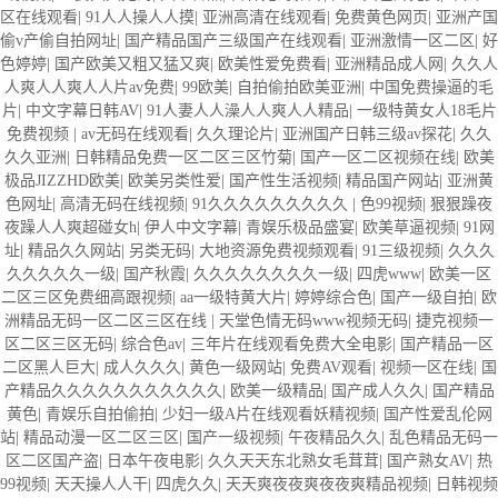
区在线观看
|
91人人操人人摸
|
亚洲高清在线观看
|
免费黄色网页
|
亚洲产国
偷v产偷自拍网址
|
国产精品国产三级国产在线观看
|
亚洲激情一区二区
|
好
色婷婷
|
国产欧美又粗又猛又爽
|
欧美性爱免费看
|
亚洲精品成人网
|
久久人
人爽人人爽人人片av免费
|
99欧美
|
自拍偷拍欧美亚洲
|
中国免费操逼的毛
片
|
中文字幕日韩AV
|
91人妻人人澡人人爽人人精品
|
一级特黄女人18毛片
免费视频
|
av无码在线观看
|
久久理论片
|
亚洲国产日韩三级av探花
|
久久
久久亚洲
|
日韩精品免费一区二区三区竹菊
|
国产一区二区视频在线
|
欧美
极品JIZZHD欧美
|
欧美另类性爱
|
国产性生活视频
|
精品国产网站
|
亚洲黄
色网址
|
高清无码在线视频
|
91久久久久久久久久久
|
色99视频
|
狠狠躁夜
夜躁人人爽超碰女h
|
伊人中文字幕
|
青娱乐极品盛宴
|
欧美草逼视频
|
91网
址
|
精品久久网站
|
另类无码
|
大地资源免费视频观看
|
91三级视频
|
久久久
久久久久久一级
|
国产秋霞
|
久久久久久久久久一级
|
四虎www
|
欧美一区
二区三区免费细高跟视频
|
aa一级特黄大片
|
婷婷综合色
|
国产一级自拍
|
欧
洲精品无码一区二区三区在线
|
天堂色情无码www视频无码
|
捷克视频一
区二区三区无码
|
综合色av
|
三年片在线观看免费大全电影
|
国产精品一区
二区黑人巨大
|
成人久久久
|
黄色一级网站
|
免费AV观看
|
视频一区在线
|
国
产精品久久久久久久久久久久久
|
欧美一级精品
|
国产成人久久
|
国产精品
黄色
|
青娱乐自拍偷拍
|
少妇一级A片在线观看妖精视频
|
国产性爱乱伦网
站
|
精品动漫一区二区三区
|
国产一级视频
|
午夜精品久久
|
乱色精品无码一
区二区国产盗
|
日本午夜电影
|
久久天天东北熟女毛茸茸
|
国产熟女AV
|
热
99视频
|
天天操人人干
|
四虎久久
|
天天爽夜夜爽夜夜爽精品视频
|
日韩视频