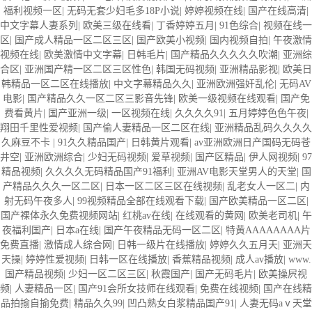
福利视频一区
|
无码无套少妇毛多18P小说
|
婷婷视频在线
|
国产在线高清
|
中文字幕人妻系列
|
欧美三级在线看
|
丁香婷婷五月
|
91色综合
|
视频在线一
区
|
国产成人精品一区二区三区
|
国产欧美小视频
|
国内视频自拍
|
午夜激情
视频在线
|
欧美激情中文字幕
|
日韩毛片
|
国产精品久久久久久吹潮
|
亚洲综
合区
|
亚洲国产精一区二区三区性色
|
韩国无码视频
|
亚洲精品影视
|
欧美日
韩精品一区二区在线播放
|
中文字幕精品久久
|
亚洲欧洲强奸乱伦
|
无码AV
电影
|
国产精品久久一区二区三影音先锋
|
欧美一级视频在线观看
|
国产免
费看黄片
|
国产亚洲一级
|
一区视频在线
|
久久久久91
|
五月婷婷色色午夜
|
翔田千里性爱视频
|
国产偷人妻精品一区二区在线
|
亚洲精品乱码久久久久
久麻豆不卡
|
91久久精品国产
|
日韩黄片观看
|
av亚洲欧洲日产国码无码苍
井空
|
亚洲欧洲综合
|
少妇无码视频
|
爱草视频
|
国产区精品
|
伊人网视频
|
97
精品视频
|
久久久久无码精品国产91福利
|
亚洲AV电影天堂男人的天堂
|
国
产精品久久久一区二区
|
日本一区二区三区在线视频
|
乱老女人一区二
|
内
射无码午夜多人
|
99视频精品全部在线观看下载
|
国产欧美精品一区二区
|
国产裸体永久免费视频网站
|
红桃av在线
|
在线观看的黄网
|
欧美老司机
|
午
夜福利国产
|
日本a在线
|
国产午夜精品无码一区二区
|
特黄AAAAAAAA片
免费直播
|
激情成人综合网
|
日韩一级片在线播放
|
婷婷久久五月天
|
亚洲天
天操
|
婷婷性爱视频
|
日韩一区在线播放
|
香蕉精品视频
|
成人av播放
|
www.
国产精品视频
|
少妇一区二区三区
|
秋霞国产
|
国产无码毛片
|
欧美操屄视
频
|
人妻精品一区
|
国产91会所女技师在线观看
|
免费在线视频
|
国产在线精
品拍揄自揄免费
|
精品久久99
|
凹凸熟女白浆精品国产91
|
人妻无码аⅴ天堂