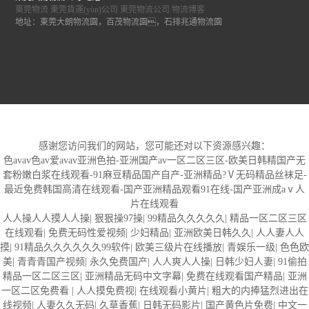
東莞物流
東莞貨運(yùn)公司
東莞物流公司
物流博客
地址：東莞大朗物流園，百茂物流園，石排兆通物流園
感谢您访问我们的网站，您可能还对以下资源感兴趣：
色avav色av爱avav亚洲色拍-亚洲国产av一区二区三区-欧美日韩精国产无
套粉嫩白浆在线观看-91麻豆精品国产自产-亚洲精品?Ⅴ无码精品丝袜足-
最近免费韩国高清在线观看-国产亚洲精品观看91在线-国产亚洲成aⅴ人
片在线观看
人人操人人摸人人操
|
狠狠操97操
|
99精品久久久久久
|
精品一区二区三区
在线观看
|
免费无码性爱视频
|
少妇精品
|
亚洲欧美日韩久久
|
人人妻人人
摸
|
91精品久久久久久久99软件
|
欧美三级片在线播放
|
青娱乐一级
|
色色欧
美
|
青青青国产视频
|
永久免费国产
|
人人爽人人操
|
日韩少妇人妻
|
91偷拍
精品一区二区三区
|
亚洲精品无码中文字幕
|
免费在线观看国产精品
|
亚洲
一区二区免费看
|
人人摸免费视
|
在线观看小黄片
|
粗大的内捧猛烈进出在
线视频
|
人妻久久无码
|
久草香蕉
|
日韩无码影片
|
国产黄色片免费
|
中文一