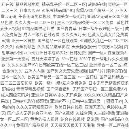
利在线
|
精品视频免费
|
精品乱子伦一区二区三区
|
a视频在线
|
蜜桃av一区
二区三区
|
日本久久99
|
91麻豆精品国产91
|
秋霞AV国产精品一区
|
亚洲天
堂av无码
|
午夜无码免费视频
|
中国美女一级毛片
|
亚洲AV无码专区国产精
品色欲
|
久久人妻一区二区三区
|
黑人巨大精品欧美一区二区免费
|
黄色性
爱多人视频
|
91精品国啪老师啪
|
国产青青草
|
日本三级午夜理伦三级三
|
成
人免费黄色
|
成人三级片在线观看
|
久久久五月天
|
色黄大色黄女片免费看
直播
|
亚洲一区自拍
|
国产精品一区在线观看
|
亚洲熟女乱色一区二区三区
久久久
|
香蕉视频色
|
久久精品嫩草影院
|
天天操狠狠干
|
午夜男人视频
|
内
射丰满少妇
|
zzijzzij亚洲日本成熟少妇
|
日韩免费
|
国产一区a
|
性爱视频A
|
亚洲第一天堂网
|
五月天婷婷丁香
|
69av在线
|
8050午夜一级毛片久久亚洲
欧
|
久久久久国产AV
|
日韩欧美在线一区二区三区
|
亚洲综合一区二区
|
综
合激情久久
|
亚洲人人操
|
国产男女无套免费视频
|
国产A片
|
婷婷色在线
|
日本一区久久
|
欧美国产精品一区二区三区
|
av一区在线
|
国产乱码精品一
区二区三区忘忧草
|
欧美一级a一级a爰片免费免免
|
日本无码完整视频波多
野结衣
|
青青草精品视频
|
国产深夜福利
|
无码国产孕妇一区二区免费AV
|
成人四级无码片
|
亚洲AV日韩AV永久无码色欲
|
99久久99久久精品国产片
果冻
|
日韩av电影在线观看
|
亚洲av不卡
|
日韩中文亚洲第一
|
狠狠干av
|
久
色婷婷
|
久久久无码精品亚洲
|
欧美日韩在线看
|
亚洲无圣光
|
色婷婷五月
天
|
国产成人无码综合亚洲AV
|
国产A视频
|
91综合网
|
91三级视频
|
亚洲熟
女一区二区三区
|
黄色的操人视频
|
综合在线视频
|
奇米网
|
国产69精品久久
久久777
|
免费国产精品视频
|
天天搡天天狠天干天啪啪
|
欧美一区二区在线