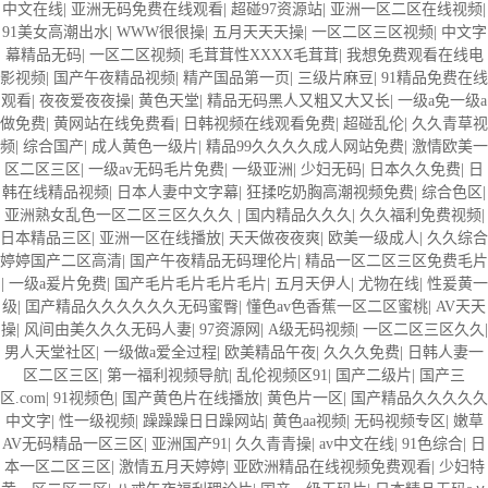
中文在线
|
亚洲无码免费在线观看
|
超碰97资源站
|
亚洲一区二区在线视频
|
91美女高潮出水
|
WWW很很操
|
五月天天天操
|
一区二区三区视频
|
中文字
幕精品无码
|
一区二区视频
|
毛茸茸性XXXX毛茸茸
|
我想免费观看在线电
影视频
|
国产午夜精品视频
|
精产国品第一页
|
三级片麻豆
|
91精品免费在线
观看
|
夜夜爱夜夜操
|
黄色天堂
|
精品无码黑人又粗又大又长
|
一级a免一级a
做免费
|
黄网站在线免费看
|
日韩视频在线观看免费
|
超碰乱伦
|
久久青草视
频
|
综合国产
|
成人黄色一级片
|
精品99久久久久成人网站免费
|
激情欧美一
区二区三区
|
一级av无码毛片免费
|
一级亚洲
|
少妇无码
|
日本久久免费
|
日
韩在线精品视频
|
日本人妻中文字幕
|
狂揉吃奶胸高潮视频免费
|
综合色区
|
亚洲熟女乱色一区二区三区久久久
|
国内精品久久久
|
久久福利免费视频
|
日本精品三区
|
亚洲一区在线播放
|
天天做夜夜爽
|
欧美一级成人
|
久久综合
婷婷国产二区高清
|
国产午夜精品无码理伦片
|
精品一区二区三区免费毛片
|
一级a爰片免费
|
国产毛片毛片毛片毛片
|
五月天伊人
|
尤物在线
|
性爰黄一
级
|
囯产精品久久久久久久无码蜜臀
|
懂色av色香蕉一区二区蜜桃
|
AV天天
操
|
风间由美久久久无码人妻
|
97资源网
|
A级无码视频
|
一区二区三区久久
|
男人天堂社区
|
一级做a爱全过程
|
欧美精品午夜
|
久久久免费
|
日韩人妻一
区二区三区
|
第一福利视频导航
|
乱伦视频区91
|
国产二级片
|
国产三
区.com
|
91视频色
|
国产黄色片在线播放
|
黄色片一区
|
国产精品久久久久久
中文字
|
性一级视频
|
躁躁躁日日躁网站
|
黄色aa视频
|
无码视频专区
|
嫩草
AV无码精品一区三区
|
亚洲国产91
|
久久青青操
|
av中文在线
|
91色综合
|
日
本一区二区三区
|
激情五月天婷婷
|
亚欧洲精品在线视频免费观看
|
少妇特