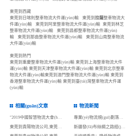
東莞到西藏
東莞到日喀則整車物流大件運(yùn)輸 東莞到
拉薩
整車物流大
件運(yùn)輸 東莞到阿里整車物流大件運(yùn)輸 東莞到林芝
整車物流大件運(yùn)輸 東莞到昌都整車物流大件運(yùn)
輸 東莞到那曲整車物流大件運(yùn)輸 東莞到山南整車物流
大件運(yùn)輸
東莞到熱門
東莞到重慶整車物流大件運(yùn)輸 東莞到上海整車物流大件
運(yùn)輸 東莞到天津整車物流大件運(yùn)輸 東莞到北京整車
物流大件運(yùn)輸東莞到澳門整車物流大件運(yùn)輸 東莞到
香港整車物流大件運(yùn)輸 東莞到臺(tái)灣整車物流大件運
(yùn)輸
相關(guān)文章
物流新聞
“2019中國智慧物流大會(huì)” 于上海隆重召開
專業(yè)物流規(guī)劃落地-天津市快遞專業(yè)類物流專項(xiàng)規(guī)
東莞到貴陽物流公司,東莞整車物流到貴陽,東莞至貴陽物流專線 - 天南
新疆發(fā)布絲綢之路經(jīng)濟(jì)帶核心區(qū)商貿(mào)物流中心建