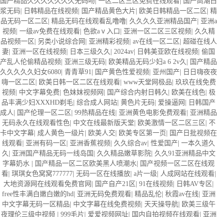
国产精品久久久久久久久无码吻
|
一区二区三区免费在线观看
|
国产高潮白
浆无码
|
日韩精品在线视频
|
国产精品黄色大片
|
欧美日韩精品一区二区
|
精
品无码一区二区
|
精品无码在线观看乱噜噜
|
久久久久亚洲精品国产
|
亚洲a
视频
|
一级av免费在线观看
|
色欲aⅴ入口
|
亚洲一区二区三区视频
|
久久精
品视频一区
|
另类小说综合网
|
亚洲精彩视频
|
av在线一区二区
|
超碰在线人
妻
|
亚洲一区在线视频
|
日本三级久久
|
2024av
|
日韩美亚欧在线视频
|
偷国
产乱人伦偷精品视频
|
亚洲三级无码
|
欧美精品无码少妇a 6 2v久
|
国产精品
久久久久久妇女6080
|
青青草91
|
国产黄色性爱视频
|
亚州国产
|
日日嗨夜夜
嗨一区二区
|
欧美日韩一区二区在线观看
|
www天堂网极品
|
玖玖在线免费
视频
|
中文字幕免费
|
色妺妺视频网
|
国产综合内射日韩久
|
欧美在线色
|
极
品丰满少妇XXXHD剃毛
|
综合成人网站
|
黄色片无码
|
爱操逼网
|
日韩国产
成人
|
国产伦理一区二区
|
99热精品在线
|
亚洲黄色电影免费观看
|
亚洲精品
无码永久在线观看性色
|
中文在线最新版天堂
|
欧美激情一区二区三区
|
不
卡中文字幕
|
成人黄色一级片
|
欧美人交
|
欧美专区第一页
|
国产日批视频在
线观看
|
亚洲有码一区
|
亚洲香蕉视频
|
久久综合av
|
性爱国产
|
一本久道久
久
|
亚洲国产精品无码一线岛国
|
久久精品嫩草影院
|
久久91亚洲精品中文
字幕奶水
|
国产精品一区二区欧美黑人喷潮水
|
国产视频一区二区在线观
看
|
琪琪女色窝窝777777
|
无码一区在线播放
|
a片一级
|
人成网站在线观看
|
大地资源网在线观看免费官网
|
国产自产21区
|
91在线视频
|
日韩AV专区
|
free性丰满白嫩白嫩的hd
|
亚洲无码免费观看
|
精品乱伦
|
秋霞av在线
|
亚洲
中文字幕无码一区精品
|
中文字幕在线免费视频
|
天天操导航
|
欧美三级午
夜理伦三级中视频
|
999毛片
|
爱爱视频网址
|
国内自拍视频在线观看
|
亚洲